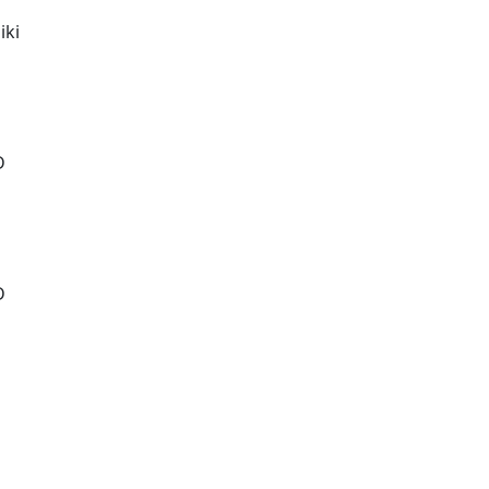
iki
D
D