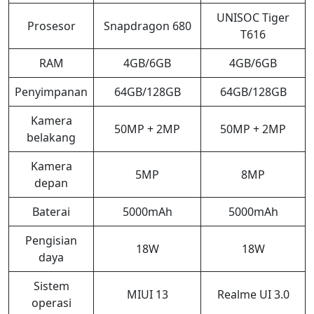
UNISOC Tiger
Prosesor
Snapdragon 680
T616
RAM
4GB/6GB
4GB/6GB
Penyimpanan
64GB/128GB
64GB/128GB
Kamera
50MP + 2MP
50MP + 2MP
belakang
Kamera
5MP
8MP
depan
Baterai
5000mAh
5000mAh
Pengisian
18W
18W
daya
Sistem
MIUI 13
Realme UI 3.0
operasi